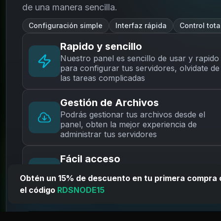
de una manera sencilla.
Configuración simple
Interfaz rápida
Control tota
Rapido y sencillo
Nuestro panel es sencillo de usar y rapido
para configurar tus servidores, olvidate de
las tareas complicadas
Gestión de Archivos
Podrás gestionar tus archivos desde el
panel, obten la mejor experiencia de
administrar tus servidores
Fácil acceso
Tus jugadores pueden entrar rapido a tu
Obtén un
15
% de descuento en tu primera compra 
servidor con una configuración clara y
el código
RDSNODE15
sencilla