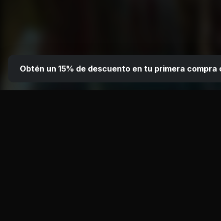
Obtén un
15
% de descuento en tu primera compra 
PANEL DE CONTROL
Panel fácil de usar
Nuestro panel esta enfocado a mejorar la expe
configurar tus servidores de una manera sencil
Configuración simple
Interfaz rápida
Control t