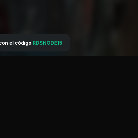
con el código
RDSNODE15
riencia de usuario y
la.
otal