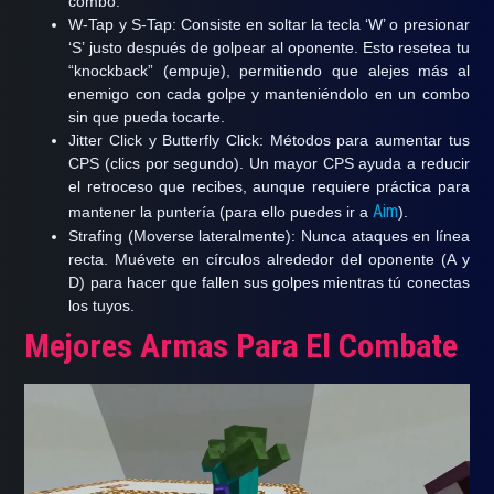
combo.
W-Tap y S-Tap:
Consiste en soltar la tecla ‘W’ o presionar
‘S’ justo después de golpear al oponente. Esto resetea tu
“knockback” (empuje), permitiendo que alejes más al
enemigo con cada golpe y manteniéndolo en un combo
sin que pueda tocarte.
Jitter Click y Butterfly Click:
Métodos para aumentar tus
CPS (clics por segundo). Un mayor CPS ayuda a reducir
el retroceso que recibes, aunque requiere práctica para
Aim
mantener la puntería (para ello puedes ir a
).
Strafing (Moverse lateralmente):
Nunca ataques en línea
recta. Muévete en círculos alrededor del oponente (A y
D) para hacer que fallen sus golpes mientras tú conectas
los tuyos.
Mejores Armas Para El Combate