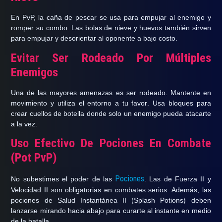
En PvP,
la caña de pescar se usa para empujar al enemigo
y
romper su combo. Las bolas de nieve y huevos también sirven
para empujar y desorientar al oponente a bajo costo.
Evitar Ser Rodeado Por Múltiples
Enemigos
Una de las mayores amenazas es ser rodeado. Mantente en
movimiento y
utiliza el entorno a tu favor
. Usa bloques para
crear cuellos de botella donde solo un enemigo pueda atacarte
a la vez.
Uso Efectivo De Pociones En Combate
(Pot PvP)
Pociones
No subestimes el poder de las
. Las de
Fuerza II
y
Velocidad II
son obligatorias en combates serios. Además, las
pociones de
Salud Instantánea II
(Splash Potions) deben
lanzarse mirando hacia abajo para curarte al instante en medio
de la batalla.